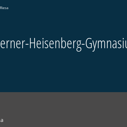
Riesa
 Werner-Heisenberg-Gymnasi
sa