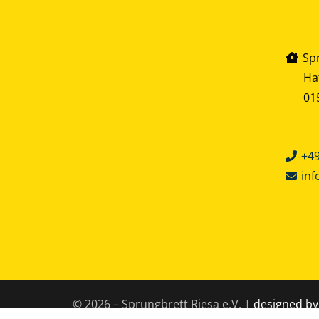
Sp
Ha
01
+49
inf
© 2026
– Sprungbrett Riesa e.V.
|
designed by