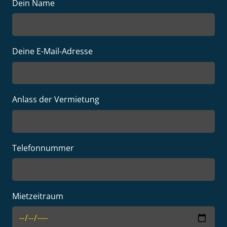
Bitte lasse dieses Feld leer.
Dein Name
Deine E-Mail-Adresse
Anlass der Vermietung
Bitte lasse dieses Feld leer.
Telefonnummer
Mietzeitraum