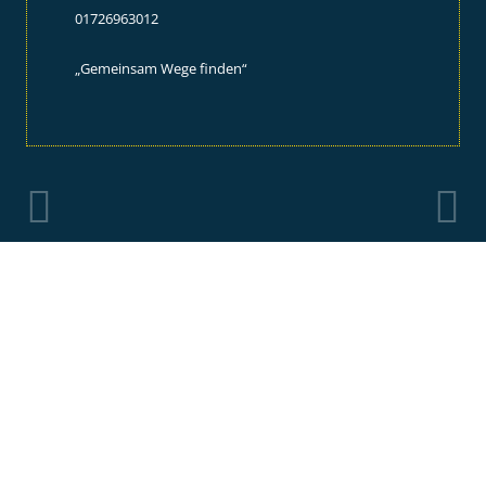
01726963012
„Gemeinsam Wege finden“